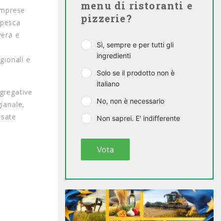
menu di ristoranti e
imprese
pizzerie?
 pesca
vera e
Sì, sempre e per tutti gli
a
ingredienti
gionali e
Solo se il prodotto non è
italiano
ggregative
No, non è necessario
gianale,
ssate
Non saprei. E' indifferente
Vota