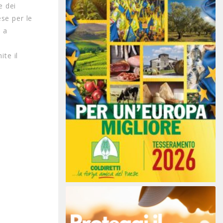
e dei
ese per le
d a
ite il