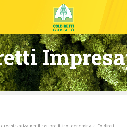
retti Impres
a organizzativa per il settore ittico, denominata Coldiretti