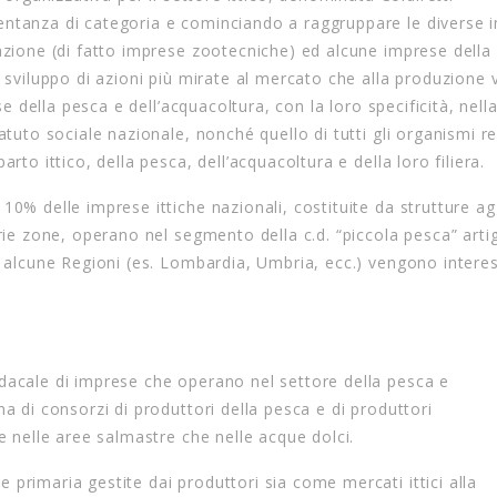
entanza di categoria e cominciando a raggruppare le diverse 
razione (di fatto imprese zootecniche) ed alcune imprese della
o sviluppo di azioni più mirate al mercato che alla produzione 
se della pesca e dell’acquacoltura, con la loro specificità, nell
atuto sociale nazionale, nonché quello di tutti gli organismi re
rto ittico, della pesca, dell’acquacoltura e della loro filiera.
10% delle imprese ittiche nazionali, costituite da strutture a
rie zone, operano nel segmento della c.d. “piccola pesca” arti
in alcune Regioni (es. Lombardia, Umbria, ecc.) vengono intere
dacale di imprese che operano nel settore della pesca e
a di consorzi di produttori della pesca e di produttori
e nelle aree salmastre che nelle acque dolci.
primaria gestite dai produttori sia come mercati ittici alla