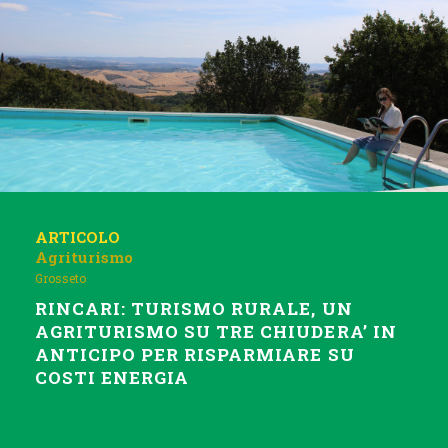
ARTICOLO
Agriturismo
Grosseto
RINCARI: TURISMO RURALE, UN
AGRITURISMO SU TRE CHIUDERA’ IN
ANTICIPO PER RISPARMIARE SU
COSTI ENERGIA